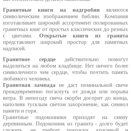
Гранитные книги на надгробии
являются
символическим изображением библии. Компания
изготавливает широкий ассортимент полированных
гранитных книг от простых классических до резных
с цветами.
Открытые книги из гранита
представляют широкий простор для памятных
надписей.
Гранитное сердце
действительно помогут
выделиться на любом кладбище. Нет ничего более
символичного чем сердце, чтобы почтить память
любимого человека.
Гранитная лампада
не даст поминальной свече
преждевременно погаснуть от дождя или порыва
ветра. В непогоду свеча скорби догорит до конца,
наполняя тусклым светом захоронение, как символ
памяти и горя.
Гранитные подоконники приходят на смену
деревянным. Подоконник из гранита - долго будет
служить, не требует покраски, красивый и